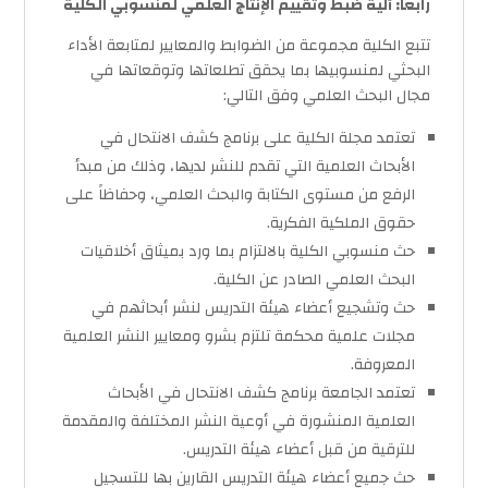
رابعا: آلية ضبط وتقييم الإنتاج العلمي لمنسوبي الكلية
تتبع الكلية مجموعة من الضوابط والمعايير لمتابعة الأداء
البحثي لمنسوبيها بما يحقق تطلعاتها وتوقعاتها في
مجال البحث العلمي وفق التالي:
تعتمد مجلة الكلية على برنامج كشف الانتحال في
الأبحاث العلمية التي تقدم للنشر لديها، وذلك من مبدأ
الرفع من مستوى الكتابة والبحث العلمي، وحفاظاً على
حقوق الملكية الفكرية.
حث منسوبي الكلية بالالتزام بما ورد بميثاق أخلاقيات
البحث العلمي الصادر عن الكلية.
حث وتشجيع أعضاء هيئة التدريس لنشر أبحاثهم في
مجلات علمية محكمة تلتزم بشرو ومعايير النشر العلمية
المعروفة.
تعتمد الجامعة برنامج كشف الانتحال في الأبحاث
العلمية المنشورة في أوعية النشر المختلفة والمقدمة
للترقية من قبل أعضاء هيئة التدريس.
حث جميع أعضاء هيئة التدريس القارين بها للتسجيل