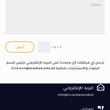
أرسل
=
7 + 6
ترسل أي مرفقات (إن وجدت) على البريد الإلكتروني لرئيس قسم
البحوث والاستشارات بالكلية (
rcd.eco@asmarya.edu.ly
).

البريد الإلكتروني
info@eco.asmarya.edu.ly

الهاتف