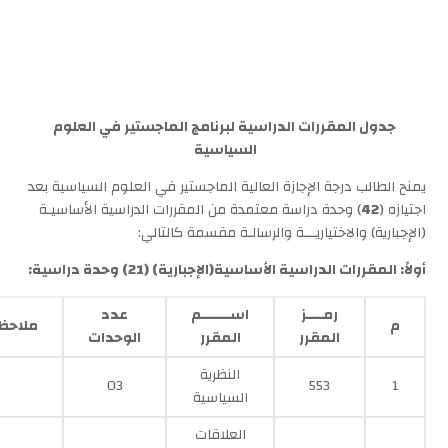
جدول المقررات الدراسية لبرنامج الماجستير في العلوم
السياسية
يمنح الطالب درجة الإجازة العالية الماجستير في العلوم السياسية بعد
اجتيازه (
42
) وحدة دراسة معتمدة من المقررات الدراسية الأساسيـة
(الإجبارية) والاختياريـــة والرسالـة مقسمة كالتالي:
أولاً: المقررات الدراسية الأساسية(الإجبارية) (
21
) وحدة دراسية:
رمــــز
اســـــــم
عدد
م
ملاحظ
المقرر
المقرر
الوحدات
النظرية
03
553
1
السياسية
العلاقات