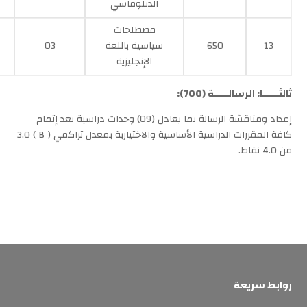
الدبلوماسي
مصطلحات
13
650
سياسية باللغة
03
الإنجليزية
ثالث
ــــــ
ا: الرسالـــــة (
700
):
إعداد ومناقشة الرسالة بما يعادل (09) وحدات دراسية بعد إتمام
كافة المقررات الدراسية الأساسية والاختيارية بمعدل تراكمي ( B ) 3.0
من 4.0 نقاط.
روابط سريعة