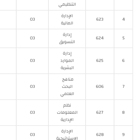
التنظيمي
الإدارة
03
623
4
المالية
إدارة
03
624
5
التسويق
إدارة
6
625
الموارد
03
البشرية
مناهج
7
606
البحث
03
العلمي
نظم
8
627
المعلومات
03
الإدارية
الإدارة
03
628
9
الإستراتيجية