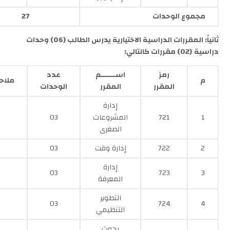
مجموع الوحدات
27
ثانياً: المقررات الدراسية الاختيارية
يدرس الطالب
(
06
) وحدات
دراسية
(
02
) مقررات كالتالي:
رمز
اســـــــم
عدد
م
ملاح
المقرر
المقرر
الوحدات
إدارة
1
721
المشروعات
03
الصغرى
2
722
إدارة وقت
03
إدارة
03
723
3
المعرفة
التطوير
03
724
4
التنظيمي
بحوث