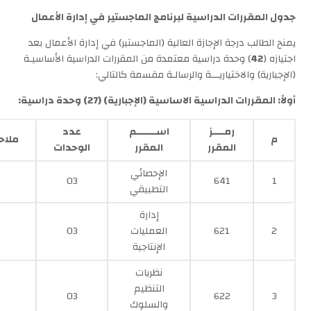
جدول المقررات الدراسية لبرنامج الماجستير في إدارة الأعمال
يمنح الطالب درجة الإجازة العالية (الماجستير) في إدارة الأعمال بعد
اجتيازه (
42
) وحدة دراسية معتمدة من المقررات الدراسية الأساسيـة
(الإجبارية) والاختياريـــة والرسالـة مقسمة كالتالي:
أولاً: المقررات الدراسية الاساسية (الإجبارية) (27) وحدة دراسية:
رمــــز
اســـــــم
عدد
م
ملاح
المقرر
المقرر
الوحدات
الإحصائي
03
641
1
التطبيقي
إدارة
2
621
العمليات
03
الإنتاجية
نظريات
التنظيم
03
622
3
والسلوك