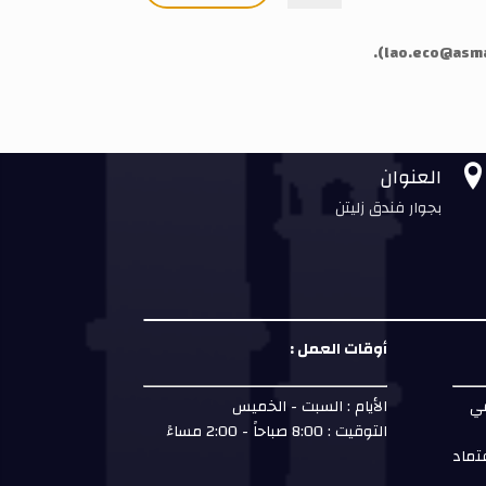
).
lao.eco@asma
العنوان
بجوار فندق زليتن
أوقات العمل :
مي
الأيام : السبت - الخميس
التوقيت : 8:00 صباحاً - 2:00 مساءً
تماد