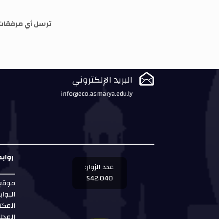
ترسل أي مرفقات (

البريد الإلكتروني
info@eco.asmarya.edu.ly
رواب
عدد الزوار:
542,040
موقع 
البواب
المكت
المجل