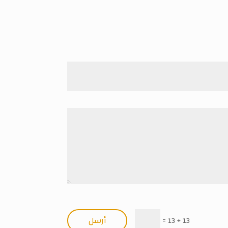
أرسل
=
13 + 13