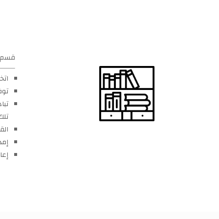
قسم ش
اتخ
توف
تبا
تلك
الق
إمد
إعا