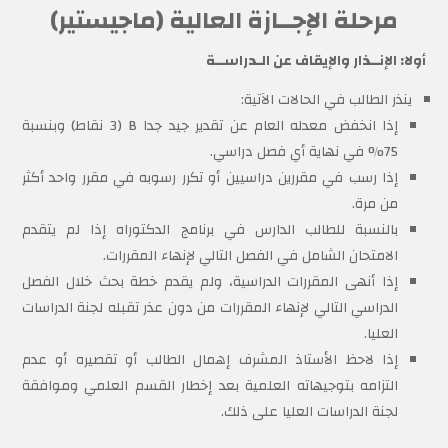
مرحلة الإجــازة العالية (ماجيستير)
أولا: الإنــذار والإيقاف عن الـدراســة
ينذر الطالب في الحالات الآتية:
إذا انخفض معدله العام عن تقدير جيد جدا B (3 نقاط) وبنسبة
75% في نهاية أي فصل دراسي.
إذا رسب في مقررين دراسيين أو تكرر رسوبه في مقرر واحد أكثر
من مرة.
بالنسبة للطالب الدارس في برنامج الدكتوراه إذا لم يتقدم
الامتحان الشامل في الفصل التالي لإنهاء المقررات.
إذا أنهى المقررات الدراسية، ولم يقدم خطة بحث خلال الفصل
الدراسي التالي لإنهاء المقررات من دون عذر تقبله لجنة الدراسات
العليا.
إذا لاحظ الأستاذ المشرف إهمال الطالب أو تقصيره أو عدم
التزامه بتوجيهاته العلمية بعد إخطار القسم العلمي وموافقة
لجنة الدراسات العليا على ذلك.