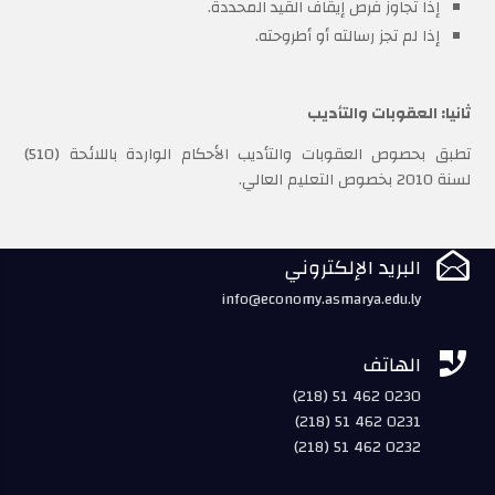
إذا تجاوز فرص إيقاف القيد المحددة.
إذا لم تجز رسالته أو أطروحته.
ثانيا: العقوبات والتأديب
تطبق بحصوص العقوبات والتأديب الأحكام الواردة باللائحة (510)
لسنة 2010 بخصوص التعليم العالي.

البريد الإلكتروني
info@economy.asmarya.edu.ly

الهاتف
(218) 51 462 0230
(218) 51 462 0231
(218) 51 462 0232