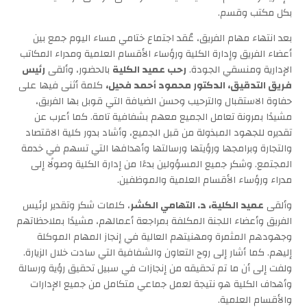
بكل مكتب وقسم.
بعد انتهاء مهام الفريق، عُقد اجتماع ختامي مساء اليوم جمع بين
أعضاء الفريق وإدارة الكلية ورؤساء الأقسام العلمية ومدراء المكاتب
الإدارية ومنسقي الجودة.
رحب عميد الكلية
بالحضور، وألقى
رئيس
فريق التدقيق، الدكتور محمود أحمد فحيل،
كلمة أثنى فيها على
حفاوة الاستقبال والترحيب وحسن الضيافة التي قوبل بها الفريق،
مشيدًا بمرونة تعامل الجميع معهم بشفافية تامة. كما أعرب عن
تقديره للجهود المبذولة من قبل الجميع، وأشاد بدور كلية الاقتصاد
والتجارة وبرامجها ورؤيتها ورسالتها وأهدافها التي تسهم في خدمة
المجتمع. وشكر جميع المسؤولين بدءًا من إدارة الكلية وصولًا إلى
مدراء ورؤساء الأقسام العلمية والموظفين.
وألقى
عميد الكلية، د. التهامي الكشر
، كلمات شكر وتقدير لرئيس
الفريق وأعضاء اللجنة المكلفة بمراجعة أعمالهم، مشيدًا بملاحظاتهم
وجهودهم المثمرة ومهنيتهم العالية في إنجاز المهام الموكلة
إليهم. كما أشار إلى روح التعاون والشفافية التي سادت خلال الزيارة.
ولفت إلى أن ما تم تحقيقه من إنجازات في سبيل تحقيق رؤية ورسالة
وأهداف الكلية هو نتيجة لعمل جماعي متكامل من جميع الإدارات
والأقسام العلمية.