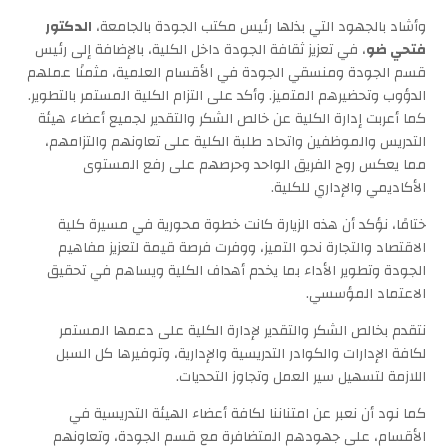
وأشاد بالجهود التي بذلها رئيس مكتب الجودة بالجامعة،
الدكتور
فتحي ضو
، في تعزيز ثقافة الجودة داخل الكلية، بالإضافة إلى رئيس
قسم الجودة ومنسقي الجودة في الأقسام العلمية، مثمنًا عملهم
الدؤوب وتحضيرهم المتميز. وأكد على التزام الكلية المستمر بالتطوير.
كما أعربت إدارة الكلية عن خالص الشكر والتقدير لجميع أعضاء هيئة
التدريس والموظفين واتحاد طلبة الكلية على تعاونهم والتزامهم،
مما يعكس روح الفريق الواحد وحرصهم على رفع المستوى
الأكاديمي والإداري للكلية.
ختامًا، نؤكد أن هذه الزيارة كانت خطوة محورية في مسيرة كلية
الاقتصاد والتجارة نحو التميز، ووفرت فرصة قيمة لتعزيز مفاهيم
الجودة وتطوير الأداء بما يخدم أهداف الكلية ويساهم في تحقيق
الاعتماد المؤسسي.
نتقدم بخالص الشكر والتقدير لإدارة الكلية على دعمها المستمر
لكافة الإدارات والكوادر التدريسية والإدارية، وتوفيرها كل السبل
اللازمة لتسهيل سير العمل وتجاوز التحديات.
كما نود أن نعبر عن امتناننا لكافة أعضاء الهيئة التدريسية في
الأقسام، على جهودهم المتضافرة مع قسم الجودة، وتعاونهم